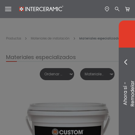
Productos
Materiales de instalación
Materiales especializados
Materiales especializados
A
h
o
r
a
s
í
-
R
e
m
o
d
e
l
a