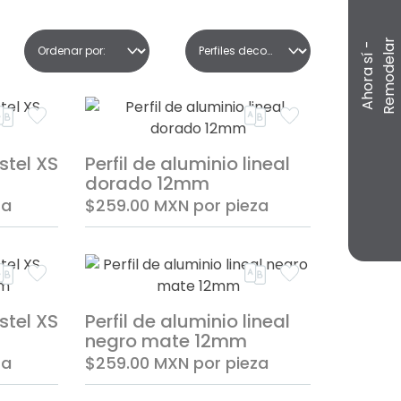
r
A
h
o
r
a
s
í
-
R
e
m
o
d
e
l
a
istel XS
Perfil de aluminio lineal
dorado 12mm
za
$259.00
MXN
por pieza
istel XS
Perfil de aluminio lineal
negro mate 12mm
za
$259.00
MXN
por pieza