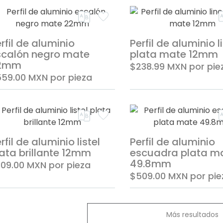
rfil de aluminio
Perfil de aluminio l
scalón negro mate
plata mate 12mm
2mm
$238.99
MXN
por pie
559.00
MXN
por pieza
rfil de aluminio listel
Perfil de aluminio
ata brillante 12mm
escuadra plata m
49.8mm
309.00
MXN
por pieza
$509.00
MXN
por pie
Más resultados