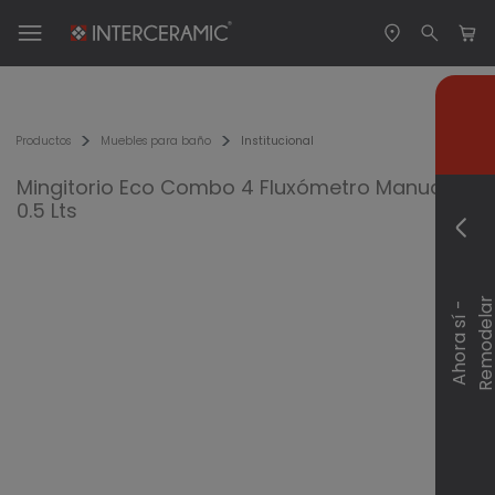
Productos
Muebles para baño
Institucional
Mingitorio Eco Combo 4 Fluxómetro Manual
0.5 Lts
A
h
o
r
a
s
í
-
R
e
m
o
d
e
l
a